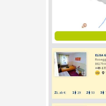
ELiSA 
Rosegge
86179
A
+49-17

102

ab €:
29
53
Zi.
1
2
3


