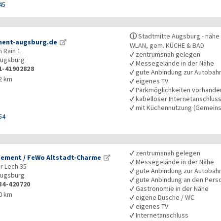
45
ⓘ
Stadtmitte Augsburg - nähe 
ent-augsburg.de
WLAN, gem. KÜCHE & BAD
 Rain 1
✓
zentrumsnah gelegen
ugsburg
✓
Messegelände in der Nähe
1-41902828
✓
gute Anbindung zur Autobah
2 km
✓
eigenes TV
✓
Parkmöglichkeiten vorhande
✓
kabelloser Internetanschlus
✓
mit Küchennutzung (Gemeins
54
✓
zentrumsnah gelegen
ement / FeWo Altstadt-Charme
✓
Messegelände in der Nähe
er Lech 35
✓
gute Anbindung zur Autobah
ugsburg
✓
gute Anbindung an den Pers
34-420720
✓
Gastronomie in der Nähe
0 km
✓
eigene Dusche / WC
✓
eigenes TV
✓
Internetanschluss