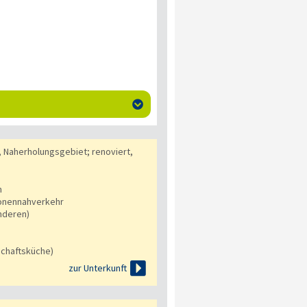

 Naherholungsgebiet; renoviert,
n
onennahverkehr
nderen)
chaftsküche)

zur Unterkunft