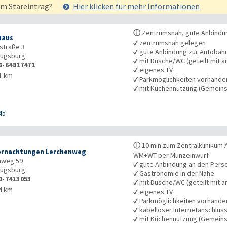
em Stareintrag?
Hier klicken für mehr
Informationen
ⓘ
Zentrumsnah, gute Anbindu
haus
✓
zentrumsnah gelegen
straße 3
✓
gute Anbindung zur Autobah
ugsburg
✓
mit Dusche/WC (geteilt mit a
6-64817471
✓
eigenes TV
1 km
✓
Parkmöglichkeiten vorhande
✓
mit Küchennutzung (Gemeins
45
ⓘ
10 min zum Zentralklinikum 
rnachtungen Lerchenweg
WM+WT per Münzeinwurf
nweg 59
✓
gute Anbindung an den Pers
ugsburg
✓
Gastronomie in der Nähe
0-7413053
✓
mit Dusche/WC (geteilt mit a
4 km
✓
eigenes TV
✓
Parkmöglichkeiten vorhande
✓
kabelloser Internetanschlus
✓
mit Küchennutzung (Gemeins