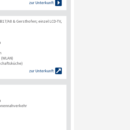

zur Unterkunft
B17/A8 & Gersthofen; einzel LCD-TV,
n
n
s (WLAN)
chaftsküche)

zur Unterkunft
n
onennahverkehr