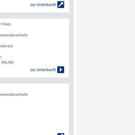

zur Unterkunft
m Haus
onennahverkehr
nderen)
n
s (WLAN)

zur Unterkunft
onennahverkehr