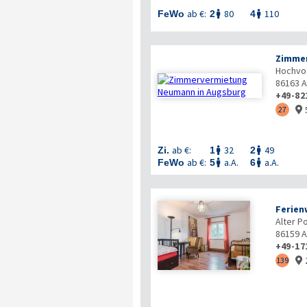
ab €:
80
110
FeWo
2
4


Zimme
Hochvog
86163
A
+49-82
27

ab €:
32
49
Zi.
1
2


ab €:
a.A.
a.A.
FeWo
5
6


Ferien
Alter P
86159
A
+49-17

139
