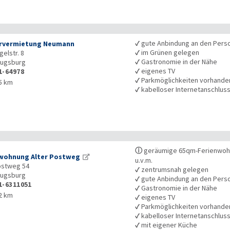
✓
gute Anbindung an den Pers
rvermietung Neumann
✓
im Grünen gelegen
elstr. 8
✓
Gastronomie in der Nähe
ugsburg
✓
eigenes TV
1-64978
✓
Parkmöglichkeiten vorhande
5 km
✓
kabelloser Internetanschlus
ⓘ
geräumige 65qm-Ferienwohn
wohnung Alter Postweg
u.v.m.
ostweg 54
✓
zentrumsnah gelegen
ugsburg
✓
gute Anbindung an den Pers
1-6311051
✓
Gastronomie in der Nähe
2 km
✓
eigenes TV
✓
Parkmöglichkeiten vorhande
✓
kabelloser Internetanschlus
✓
mit eigener Küche