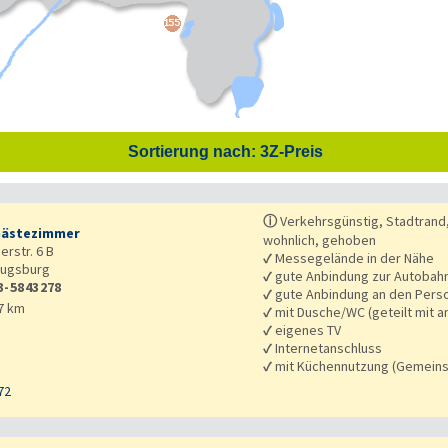
Sortierung nach: 3Z-Preis
ⓘ
Verkehrsgünstig, Stadtrand,
Gästezimmer
wohnlich, gehoben
rstr. 6 B
✓
Messegelände in der Nähe
ugsburg
✓
gute Anbindung zur Autobah
3-5843278
✓
gute Anbindung an den Pers
7 km
✓
mit Dusche/WC (geteilt mit a
✓
eigenes TV
✓
Internetanschluss
✓
mit Küchennutzung (Gemeins
72