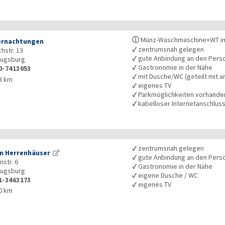
ⓘ
Münz-Waschmaschine+WT i
ernachtungen
✓
zentrumsnah gelegen
hstr. 13
✓
gute Anbindung an den Pers
ugsburg
✓
Gastronomie in der Nähe
0-7413053
✓
mit Dusche/WC (geteilt mit a
3 km
✓
eigenes TV
✓
Parkmöglichkeiten vorhande
✓
kabelloser Internetanschlus
✓
zentrumsnah gelegen
n Herrenhäuser
✓
gute Anbindung an den Pers
str. 6
✓
Gastronomie in der Nähe
ugsburg
✓
eigene Dusche / WC
1-3463173
✓
eigenes TV
0 km