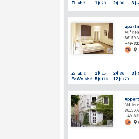
ab €:
20
30
Zi.
1
2
3



apartm
Auf dem
86150
A
+49-82

78

ab €:
25
36
Zi.
1
2
3



ab €:
110
179
FeWo
5
12


Appart
Mittler
86150
A
+49-82

19
