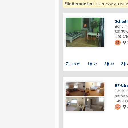
Für Vermieter:
Interesse an ein
Schlaf
Böheim
86153
A
+49-17
86

ab €:
25
35
Zi.
1
2
3



RF-Übe
Lerche
86156
A
+49-16
129
