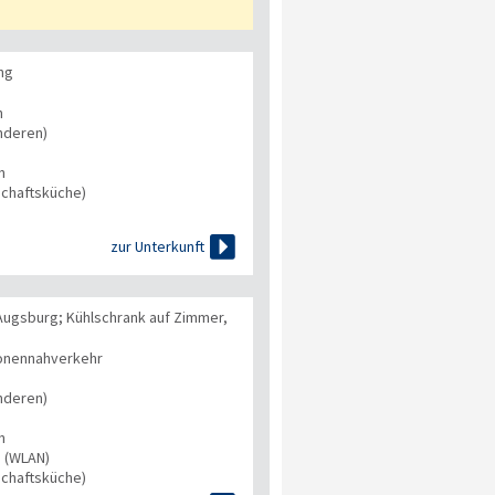
ng
n
nderen)
n
chaftsküche)

zur Unterkunft
Augsburg; Kühlschrank auf Zimmer,
onennahverkehr
nderen)
n
s (WLAN)
chaftsküche)