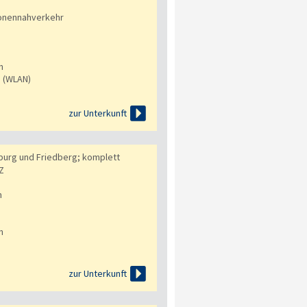
onennahverkehr
n
s (WLAN)

zur Unterkunft
burg und Friedberg; komplett
Z
n
n

zur Unterkunft