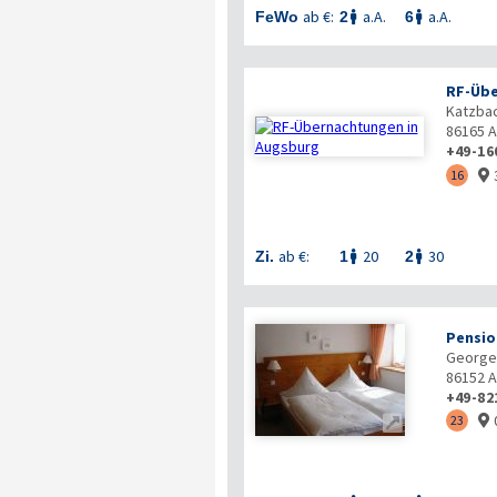
ab €:
a.A.
a.A.
FeWo
2
6


RF-Üb
Katzbac
86165
A
+49-16
16

ab €:
20
30
Zi.
1
2


Pensio
Georgen
86152
A
+49-82

23
