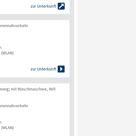

zur Unterkunft
onennahverkehr
n
s (WLAN)

zur Unterkunft
ung; mit Waschmaschine, Wifi
onennahverkehr
n
s (WLAN)