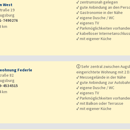
✓
zentrumsnah gelegen
n West
✓
gute Anbindung an den Pers
traße 19
✓
Gastronomie in der Nähe
ugsburg
✓
eigene Dusche / WC
1-7490276
✓
eigenes TV
3 km
✓
Parkmöglichkeiten vorhande
✓
kabelloser Internetanschlus
✓
mit eigener Küche
ⓘ
Sehr zentral zwischen Augs
wohnung Federle
eingerichtete Wohnung mit 2 D
traße 82
✓
Messegelände in der Nähe
ugsburg
✓
gute Anbindung zur Autobah
9-4534515
✓
eigene Dusche / WC
4 km
✓
eigenes TV
✓
Parkmöglichkeiten vorhande
✓
mit Balkon oder Terrasse
✓
mit eigener Küche