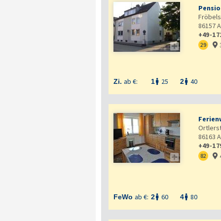
Pensio
Fröbels
86157
A
+49-17

29

ab €:
25
40
Zi.
1
2


Ferien
Ortlers
86163
A
+49-17

82

ab €:
60
80
FeWo
2
4

