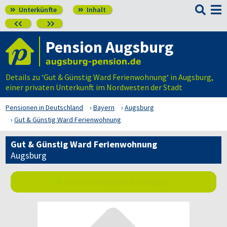

Unterkünfte
Inhalt




Pension Augsburg
Details zu ‘Gut & Günstig Ward Ferienwohnung‘ in Augsburg,
einer privaten Unterkunft im Nordwesten der Stadt
Pensionen in Deutschland
Bayern
Augsburg
Gut & Günstig Ward Ferienwohnung
Gut & Günstig Ward Ferienwohnung
Augsburg
Jetzt unverbindlich anfragen!