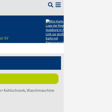

ür SV
er Kühlschrank, Waschmaschine