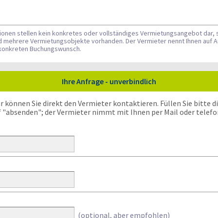
tionen stellen kein konkretes oder vollständiges Vermietungsangebot dar, 
nd mehrere Vermietungsobjekte vorhanden. Der Vermieter nennt Ihnen auf A
n konkreten Buchungswunsch.
Ihre Anfrage - unverbindlich
önnen Sie direkt den Vermieter kontaktieren. Füllen Sie bitte die
f "absenden"; der Vermieter nimmt mit Ihnen per Mail oder telefo
(optional, aber empfohlen)