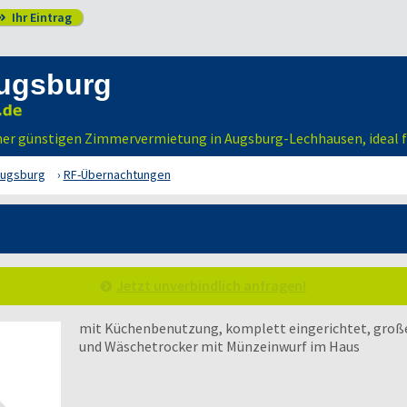
Ihr Eintrag

ugsburg
iner günstigen Zimmervermietung in Augsburg-Lechhausen, ideal f
ugsburg
RF-Übernachtungen
Jetzt unverbindlich anfragen!
mit Küchenbenutzung, komplett eingerichtet, groß
und Wäschetrocker mit Münzeinwurf im Haus