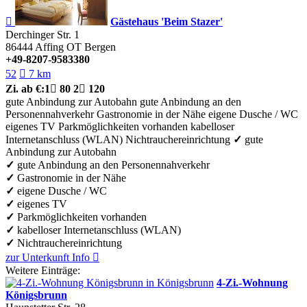

Gästehaus 'Beim Stazer'
Derchinger Str. 1
86444
Affing OT Bergen
+49-8207-9583380
52

7 km
Zi.
ab €:
1

80
2

120
gute Anbindung zur Autobahn
gute Anbindung an den
Personennahverkehr
Gastronomie in der Nähe
eigene Dusche / WC
eigenes TV
Parkmöglichkeiten vorhanden
kabelloser
Internetanschluss (WLAN)
Nichtrauchereinrichtung
✓
gute
Anbindung zur Autobahn
✓
gute Anbindung an den Personennahverkehr
✓
Gastronomie in der Nähe
✓
eigene Dusche / WC
✓
eigenes TV
✓
Parkmöglichkeiten vorhanden
✓
kabelloser Internetanschluss (WLAN)
✓
Nichtrauchereinrichtung
zur Unterkunft
Info

Weitere Einträge:
4-Zi.-Wohnung
Königsbrunn