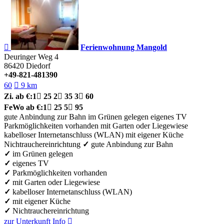

Ferienwohnung Mangold
Deuringer Weg 4
86420
Diedorf
+49-821-481390
60

9 km
Zi.
ab €:
1

25
2

35
3

60
FeWo
ab €:
1

25
5

95
gute Anbindung zur Bahn
im Grünen gelegen
eigenes TV
Parkmöglichkeiten vorhanden
mit Garten oder Liegewiese
kabelloser Internetanschluss (WLAN)
mit eigener Küche
Nichtrauchereinrichtung
✓
gute Anbindung zur Bahn
✓
im Grünen gelegen
✓
eigenes TV
✓
Parkmöglichkeiten vorhanden
✓
mit Garten oder Liegewiese
✓
kabelloser Internetanschluss (WLAN)
✓
mit eigener Küche
✓
Nichtrauchereinrichtung
zur Unterkunft
Info
