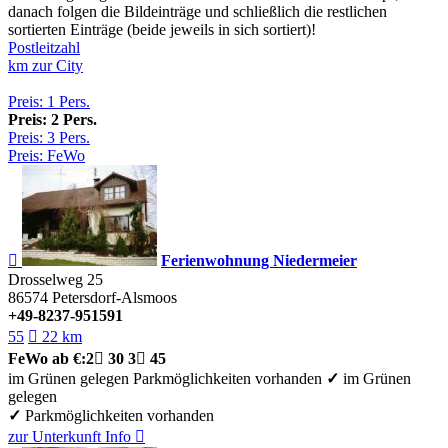
danach folgen die Bildeinträge und schließlich die restlichen
sortierten Einträge (beide jeweils in sich sortiert)!
Postleitzahl
km zur City
Preis: 1 Pers.
Preis: 2 Pers.
Preis: 3 Pers.
Preis: FeWo

Ferienwohnung Niedermeier
Drosselweg 25
86574
Petersdorf-Alsmoos
+49-8237-951591
55

22 km
FeWo
ab €:
2

30
3

45
im Grünen gelegen
Parkmöglichkeiten vorhanden
✓
im Grünen
gelegen
✓
Parkmöglichkeiten vorhanden
zur Unterkunft
Info
