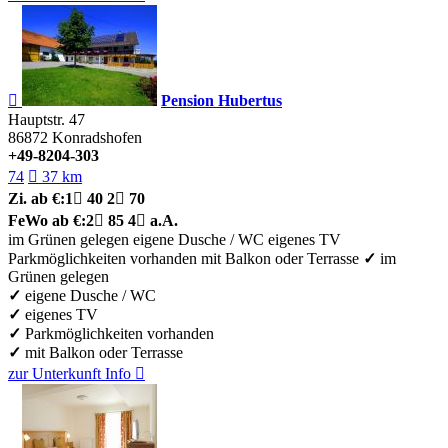

Pension Hubertus
Hauptstr. 47
86872
Konradshofen
+49-8204-303
74

37 km
Zi.
ab €:
1

40
2

70
FeWo
ab €:
2

85
4

a.A.
im Grünen gelegen
eigene Dusche / WC
eigenes TV
Parkmöglichkeiten vorhanden
mit Balkon oder Terrasse
✓
im
Grünen gelegen
✓
eigene Dusche / WC
✓
eigenes TV
✓
Parkmöglichkeiten vorhanden
✓
mit Balkon oder Terrasse
zur Unterkunft
Info
