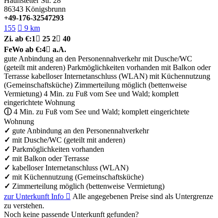
Haunstetter Str. 28
86343
Königsbrunn
+49-176-32547293
155

9 km
Zi.
ab €:
1

25
2

40
FeWo
ab €:
4

a.A.
gute Anbindung an den Personennahverkehr
mit Dusche/WC
(geteilt mit anderen)
Parkmöglichkeiten vorhanden
mit Balkon oder
Terrasse
kabelloser Internetanschluss (WLAN)
mit Küchennutzung
(Gemeinschaftsküche)
Zimmerteilung möglich (bettenweise
Vermietung)
4 Min. zu Fuß vom See und Wald; komplett
eingerichtete Wohnung
ⓘ
4 Min. zu Fuß vom See und Wald; komplett eingerichtete
Wohnung
✓
gute Anbindung an den Personennahverkehr
✓
mit Dusche/WC (geteilt mit anderen)
✓
Parkmöglichkeiten vorhanden
✓
mit Balkon oder Terrasse
✓
kabelloser Internetanschluss (WLAN)
✓
mit Küchennutzung (Gemeinschaftsküche)
✓
Zimmerteilung möglich (bettenweise Vermietung)
zur Unterkunft
Info

Alle angegebenen Preise sind als Untergrenze
zu verstehen.
Noch keine passende Unterkunft gefunden?